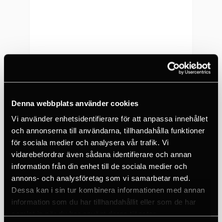
För vem passar
OHMEGA?
Den passar allt från
nybörjare till erfarna
klättrare och fungerar
även vid stor viktsskillnad
Denna webbplats använder cookies
mellan klätterpartner.
Vi använder enhetsidentifierare för att anpassa innehållet
och annonserna till användarna, tillhandahålla funktioner
Hur påverkar den
för sociala medier och analysera vår trafik. Vi
klättringen?
vidarebefordrar även sådana identifierare och annan
PETZL
information från din enhet till de sociala medier och
Grigri Repbroms Blå
Det integrerade blocket
annons- och analysföretag som vi samarbetar med.
Dessa kan i sin tur kombinera informationen med annan
minskar friktion, vilket gör
1 529 SEK
information som du har tillhandahållit eller som de har
att den knappt märks vid
5+
samlat in när du har använt deras tjänster.
klippning och klättring.