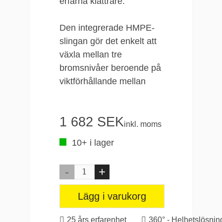
erfarna klättrare.
Den integrerade HMPE-
slingan gör det enkelt att
växla mellan tre
bromsnivåer beroende på
viktförhållande mellan
klättrare och säkrare. Ett
inbyggt block minskar
1 682 SEK
friktionen vid första
inkl. moms
säkringspunkten, vilket
10+ i lager
ger smidigare repgång vid
klippning. Vid ett fall
bromsar kammen fallet,
stöder säkraren och
Lägg i varukorg
utjämnar viktskillnader.
Detta gör att säkraren inte
25 års erfarenhet
360° - Helhetslösnin