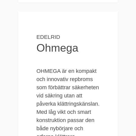
Please
accept marketing cookies
to view
this YouTube content.
EDELRID
Ohmega
OHMEGA är en kompakt
och innovativ repbroms
som förbättrar säkerheten
vid säkring utan att
påverka klättringskänslan.
Med låg vikt och smart
konstruktion passar den
både nybörjare och