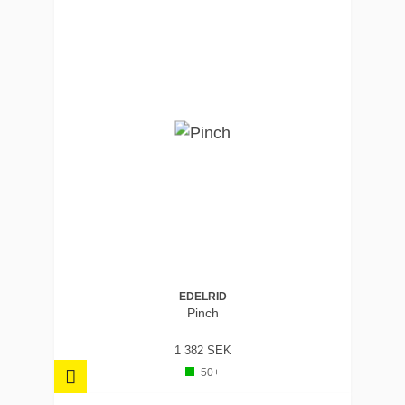
Vikt: ca 190 g
Repdiameter: 8,6–10,5
mm
Bromsnivåer: 3 justerbara
lägen
Konstruktion: integrerad
HMPE-slinga och block
EDELRID
Funktion: kamassisterad
Pinch
bromsning vid fall
1 382 SEK
50+
FAQ