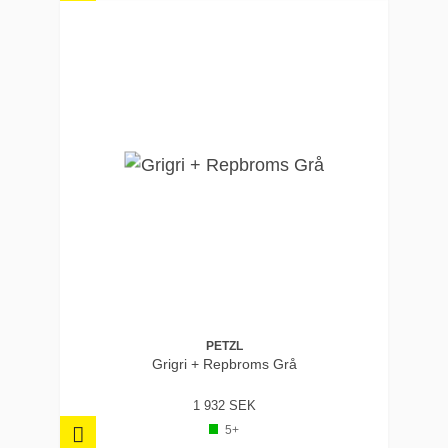
PETZL
Grigri + Repbroms Grå
1 932 SEK
5+