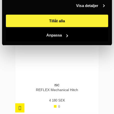
Visa detaljer
Ökar den säkerheten
vid fall?
Tillåt alla
Ja, den bromsar
Anpassa
automatiskt vid fall,
minskar belastningen på
säkraren och minskar
risken för markkontakt
eller kollision.
ISC
REFLEX Mechanical Hitch
4 180 SEK
0