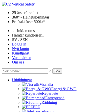
Hoppa
till
25 års erfarenhet
innehåll
360° - Helhetslösningar
Fri frakt över 500kr*
Inkl. moms
Hämtar kundpriser...
SV / SEK
Logga in
Nytt konto
Kundtjänst
Varumärken
Om oss
×
Sök
Utbildningar
Visa alla
Energi & GWO
Reparbete
Entreprenad
Räddning
PPE
Telekom