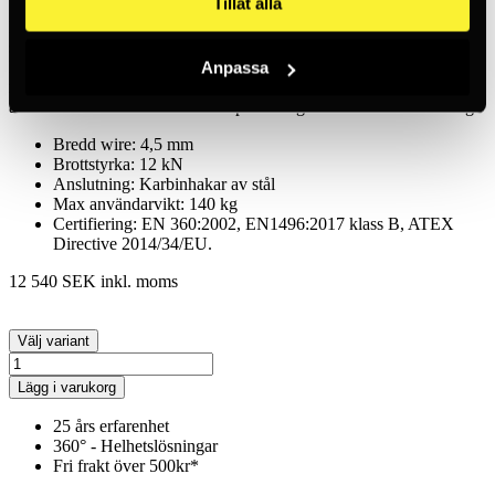
Tillåt alla
Höljet är tillverkat av slagtålig polymer och har ett bärhandtag med
specialgrepp för bekväm förflyttning. Den uppfyller EN 360:2002,
EN1496:2017 klass B och ATEX-direktivet 2014/34/EU, med en
Anpassa
minsta brottstyrka på mer än 12 kN och godkännande för en
användare med en maximal vikt på 140 kg vid vertikal användning.
Bredd wire: 4,5 mm
Brottstyrka: 12 kN
Anslutning: Karbinhakar av stål
Max användarvikt: 140 kg
Certifiering: EN 360:2002, EN1496:2017 klass B, ATEX
Directive 2014/34/EU.
12 540 SEK
inkl. moms
Välj variant
Lägg i varukorg
25 års erfarenhet
360° - Helhetslösningar
Fri frakt över 500kr*