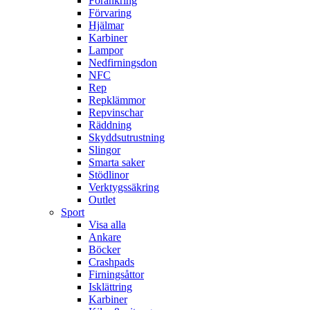
Förankring
Förvaring
Hjälmar
Karbiner
Lampor
Nedfirningsdon
NFC
Rep
Repklämmor
Repvinschar
Räddning
Skyddsutrustning
Slingor
Smarta saker
Stödlinor
Verktygssäkring
Outlet
Sport
Visa alla
Ankare
Böcker
Crashpads
Firningsåttor
Isklättring
Karbiner