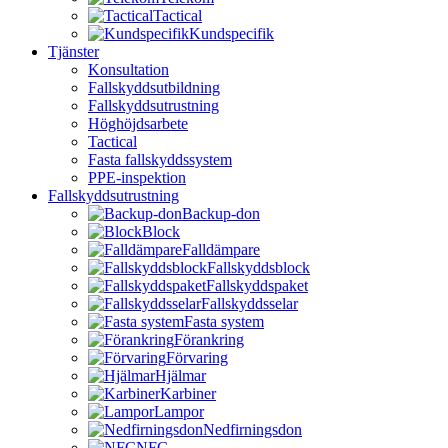
Tactical
Kundspecifik
Tjänster
Konsultation
Fallskyddsutbildning
Fallskyddsutrustning
Höghöjdsarbete
Tactical
Fasta fallskyddssystem
PPE-inspektion
Fallskyddsutrustning
Backup-don
Block
Falldämpare
Fallskyddsblock
Fallskyddspaket
Fallskyddsselar
Fasta system
Förankring
Förvaring
Hjälmar
Karbiner
Lampor
Nedfirningsdon
NFC