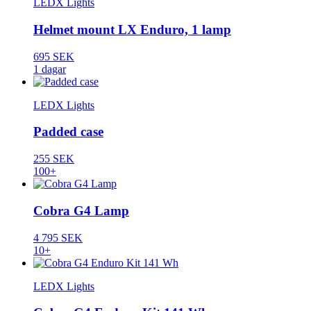
LEDX Lights
Helmet mount LX Enduro, 1 lamp
695 SEK
1 dagar
LEDX Lights
Padded case
255 SEK
100+
Cobra G4 Lamp
4 795 SEK
10+
LEDX Lights