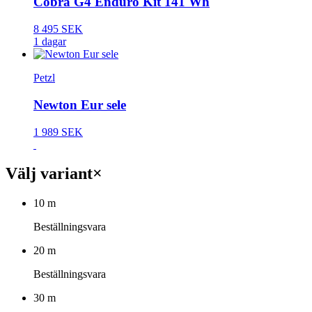
Cobra G4 Enduro Kit 141 Wh
8 495 SEK
1 dagar
Petzl
Newton Eur sele
1 989 SEK
Välj variant
×
10 m
Beställningsvara
20 m
Beställningsvara
30 m