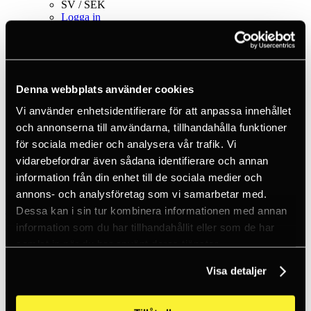
SV / SEK
Logga in
Nytt konto
Kundtjänst
Varumärken
Om oss
Denna webbplats använder cookies
Hem
Produkter
Vi använder enhetsidentifierare för att anpassa innehållet
Fallskyddsutrustning
och annonserna till användarna, tillhandahålla funktioner
Fallskyddsblock
Vajer
för sociala medier och analysera vår trafik. Vi
Kalypso - Fall arrester with winch
vidarebefordrar även sådana identifierare och annan
information från din enhet till de sociala medier och
annons- och analysföretag som vi samarbetar med.
Kratos Safety
Dessa kan i sin tur kombinera informationen med annan
Kalypso - Fall arrester with winch
information som du har tillhandahållit eller som de har
samlat in när du har använt deras tjänster.
KALYPSO falldämpare med integrerad räddningsvinsch är en
kraftfull säkerhetsanordning som är utformad för fallskydd. Den har
Visa detaljer
en galvaniserad stålvajer med en diameter på 4,5 mm, utrustad med
en intern bromsmekanism för att minska fallkraften till mindre än 6
kN.