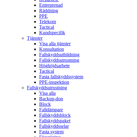
Entreprenad
Räddning
PPE
Telekom
Tactical
Kundspecifik
Tjänster
Visa alla tjänster
Konsultation
Fallskyddsutbildning
Fallskyddsutrustning
Höghöjdsarbete
Tactical
Fasta fallskyddssystem
PPE-inspektion
Fallskyddsutrustning
Visa alla
Backup-don
Block
Falldämpare
Fallskyddsblock
Fallskyddspaket
Fallskyddsselar
Fasta system