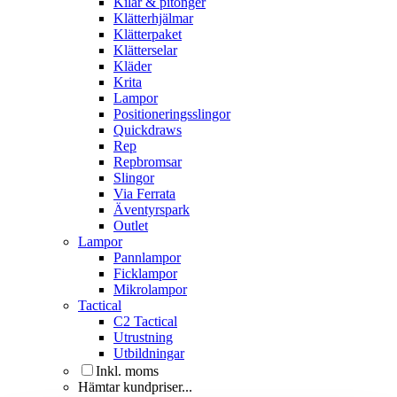
Kilar & pitonger
Klätterhjälmar
Klätterpaket
Klätterselar
Kläder
Krita
Lampor
Positioneringsslingor
Quickdraws
Rep
Repbromsar
Slingor
Via Ferrata
Äventyrspark
Outlet
Lampor
Pannlampor
Ficklampor
Mikrolampor
Tactical
C2 Tactical
Utrustning
Utbildningar
Inkl. moms
Hämtar kundpriser...