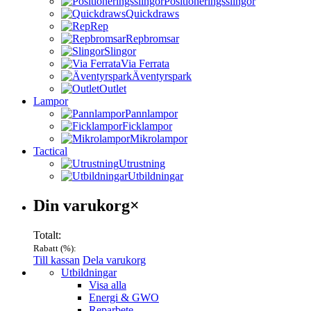
Positioneringsslingor
Quickdraws
Rep
Repbromsar
Slingor
Via Ferrata
Äventyrspark
Outlet
Lampor
Pannlampor
Ficklampor
Mikrolampor
Tactical
Utrustning
Utbildningar
Varukorg
Din varukorg
×
Totalt:
Rabatt (
%):
Till kassan
Dela varukorg
Menu
Utbildningar
Visa alla
Energi & GWO
Reparbete