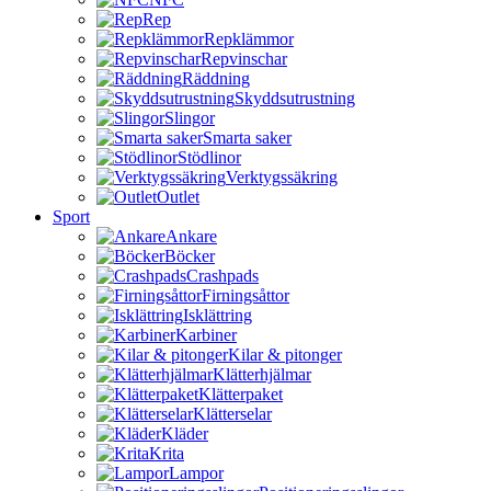
Rep
Repklämmor
Repvinschar
Räddning
Skyddsutrustning
Slingor
Smarta saker
Stödlinor
Verktygssäkring
Outlet
Sport
Ankare
Böcker
Crashpads
Firningsåttor
Isklättring
Karbiner
Kilar & pitonger
Klätterhjälmar
Klätterpaket
Klätterselar
Kläder
Krita
Lampor