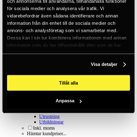
Kilar & pitonger
och annonserna till användarna, tillhandahålla funktioner
Klätterhjälmar
för sociala medier och analysera vår trafik. Vi
Klätterpaket
vidarebefordrar även sådana identifierare och annan
Klätterselar
Kläder
information från din enhet till de sociala medier och
Krita
annons- och analysföretag som vi samarbetar med.
Lampor
Dessa kan i sin tur kombinera informationen med annan
Positioneringsslingor
Quickdraws
information som du har tillhandahållit eller som de har
Rep
samlat in när du har använt deras tjänster.
Repbromsar
Slingor
Visa detaljer
Via Ferrata
Äventyrspark
Outlet
Tillåt alla
Lampor
Pannlampor
Ficklampor
Mikrolampor
Anpassa
Tactical
C2 Tactical
Utrustning
Utbildningar
Inkl. moms
Hämtar kundpriser...