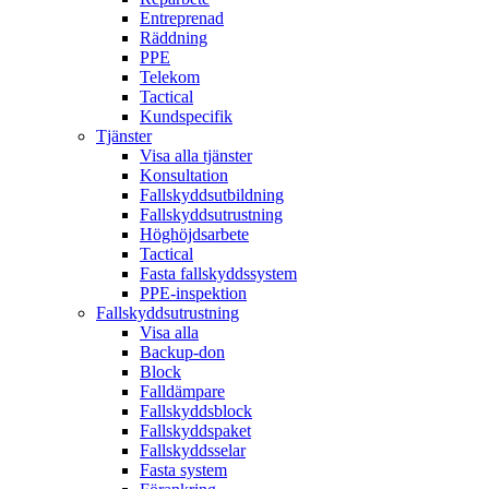
Entreprenad
Räddning
PPE
Telekom
Tactical
Kundspecifik
Tjänster
Visa alla tjänster
Konsultation
Fallskyddsutbildning
Fallskyddsutrustning
Höghöjdsarbete
Tactical
Fasta fallskyddssystem
PPE-inspektion
Fallskyddsutrustning
Visa alla
Backup-don
Block
Falldämpare
Fallskyddsblock
Fallskyddspaket
Fallskyddsselar
Fasta system