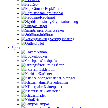
Rep
Repklämmor
Repvinschar
Räddning
Skyddsutrustning
Slingor
Smarta saker
Stödlinor
Verktygssäkring
Outlet
Sport
Ankare
Böcker
Crashpads
Firningsåttor
Isklättring
Karbiner
Kilar & pitonger
Klätterhjälmar
Klätterpaket
Klätterselar
Kläder
Krita
Lampor