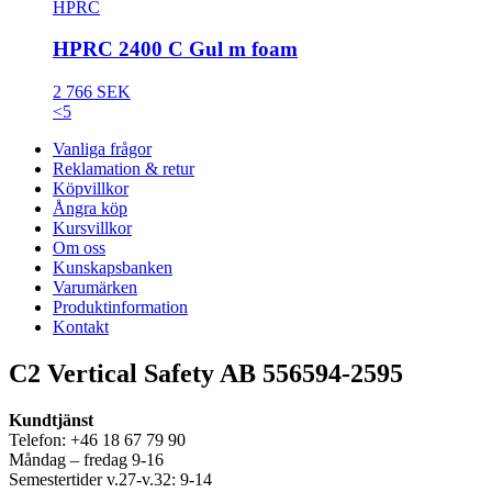
HPRC
HPRC 2400 C Gul m foam
2 766 SEK
<5
Vanliga frågor
Reklamation & retur
Köpvillkor
Ångra köp
Kursvillkor
Om oss
Kunskapsbanken
Varumärken
Produktinformation
Kontakt
C2 Vertical Safety AB 556594-2595
Kundtjänst
Telefon: +46 18 67 79 90
Måndag – fredag 9-16
Semestertider v.27-v.32: 9-14