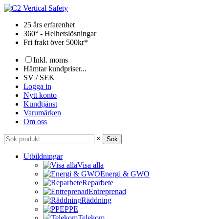
Hoppa
till
25 års erfarenhet
innehåll
360° - Helhetslösningar
Fri frakt över 500kr*
Inkl. moms
Hämtar kundpriser...
SV / SEK
Logga in
Nytt konto
Kundtjänst
Varumärken
Om oss
×
Sök
Utbildningar
Visa alla
Energi & GWO
Reparbete
Entreprenad
Räddning
PPE
Telekom