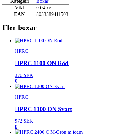
Kategori
Boxar
Vikt
0.04 kg
EAN
8033389411503
Fler boxar
HPRC
HPRC 1100 ON Röd
376 SEK
0
HPRC
HPRC 1300 ON Svart
972 SEK
0