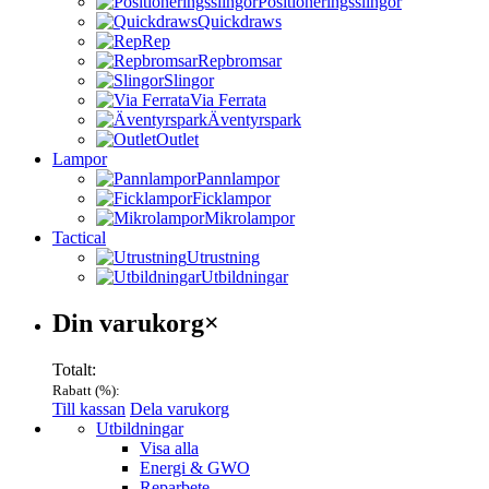
Positioneringsslingor
Quickdraws
Rep
Repbromsar
Slingor
Via Ferrata
Äventyrspark
Outlet
Lampor
Pannlampor
Ficklampor
Mikrolampor
Tactical
Utrustning
Utbildningar
Varukorg
Din varukorg
×
Totalt:
Rabatt (
%):
Till kassan
Dela varukorg
Menu
Utbildningar
Visa alla
Energi & GWO
Reparbete