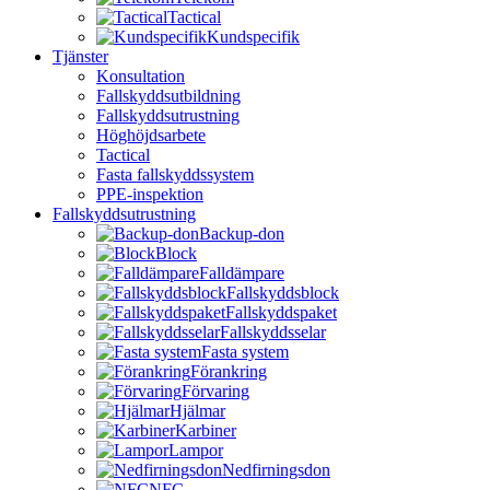
Tactical
Kundspecifik
Tjänster
Konsultation
Fallskyddsutbildning
Fallskyddsutrustning
Höghöjdsarbete
Tactical
Fasta fallskyddssystem
PPE-inspektion
Fallskyddsutrustning
Backup-don
Block
Falldämpare
Fallskyddsblock
Fallskyddspaket
Fallskyddsselar
Fasta system
Förankring
Förvaring
Hjälmar
Karbiner
Lampor
Nedfirningsdon
NFC