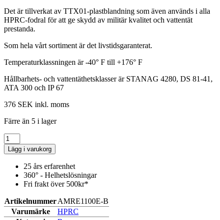
Det är tillverkat av TTX01-plastblandning som även används i alla
HPRC-fodral för att ge skydd av militär kvalitet och vattentät
prestanda.
Som hela vårt sortiment är det livstidsgaranterat.
Temperaturklassningen är -40° F till +176° F
Hållbarhets- och vattentäthetsklasser är STANAG 4280, DS 81-41,
ATA 300 och IP 67
376 SEK
inkl. moms
Färre än 5 i lager
Lägg i varukorg
25 års erfarenhet
360° - Helhetslösningar
Fri frakt över 500kr*
Artikelnummer
AMRE1100E-B
Varumärke
HPRC