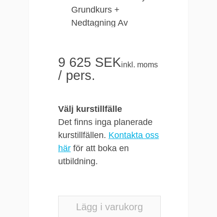
Grundkurs +
Nedtagning Av
Nödställd (tidigare
Construction Work at
9 625 SEK
Heights + Emergency
inkl. moms
/ pers.
Evacuation)
Plats
: Uppsala,
Höganäs eller hos
Välj kurstillfälle
kund
Det finns inga planerade
Längd
: 2 dagar
kurstillfällen.
Kontakta oss
Tider
: 08.30–16.30
här
för att boka en
Antal deltagare
:
utbildning.
Minst 4, max 12
personer
Examination
:
Praktiska övningar
Lägg i varukorg