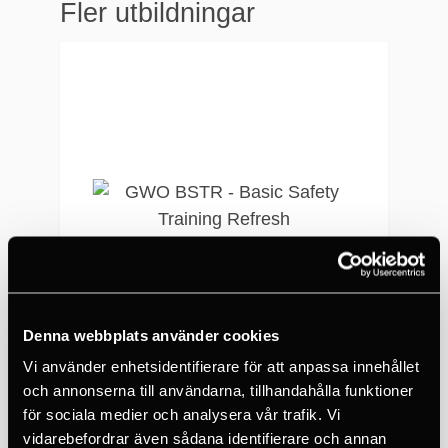
Fler utbildningar
och engelska.
Utbildningen genomförs
på våra kursanläggningar
i Uppsala och Höganäs
eller hos kund.
Examination sker genom
praktiska övningar. Fika
och lunch ingår. Minimum
4 max 12 deltagare.
Kursmoment
Denna webbplats använder cookies
Normer och lagar för
Vi använder enhetsidentifierare för att anpassa innehållet
arbetsgivare och
och annonserna till användarna, tillhandahålla funktioner
GWO BSTR - Basic Safety Training Refresh
arbetstagare
för sociala medier och analysera vår trafik. Vi
Risker, fall, ras m.m.
14 875 SEK
vidarebefordrar även sådana identifierare och annan