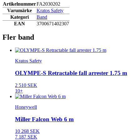
Artikelnummer
FA2030202
Varumärke
Kratos Safety
Kategori
Band
EAN
3700671402307
Fler band
Kratos Safety
OLYMPE-S Retractable fall arrester 1.75 m
2 510 SEK
10+
Honeywell
Miller Falcon Web 6 m
10 268 SEK
7 187 SEK