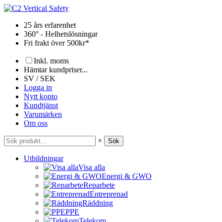
Hoppa
till
25 års erfarenhet
innehåll
360° - Helhetslösningar
Fri frakt över 500kr*
Inkl. moms
Hämtar kundpriser...
SV / SEK
Logga in
Nytt konto
Kundtjänst
Varumärken
Om oss
×
Sök
Utbildningar
Visa alla
Energi & GWO
Reparbete
Entreprenad
Räddning
PPE
Telekom