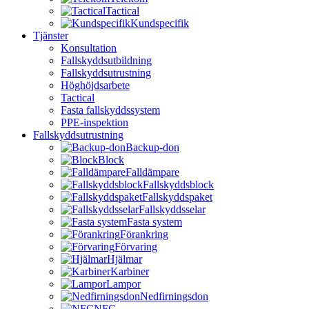
Tactical
Kundspecifik
Tjänster
Konsultation
Fallskyddsutbildning
Fallskyddsutrustning
Höghöjdsarbete
Tactical
Fasta fallskyddssystem
PPE-inspektion
Fallskyddsutrustning
Backup-don
Block
Falldämpare
Fallskyddsblock
Fallskyddspaket
Fallskyddsselar
Fasta system
Förankring
Förvaring
Hjälmar
Karbiner
Lampor
Nedfirningsdon
NFC