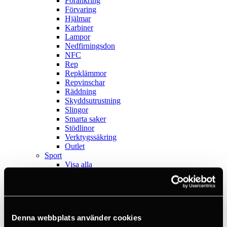
Förankring
Förvaring
Hjälmar
Karbiner
Lampor
Nedfirningsdon
NFC
Rep
Repklämmor
Repvinschar
Räddning
Skyddsutrustning
Slingor
Smarta saker
Stödlinor
Verktygssäkring
Outlet
Sport
Visa alla
Ankare
Böcker
Crashpads
Firningsåttor
Isklättring
Denna webbplats använder cookies
Karbiner