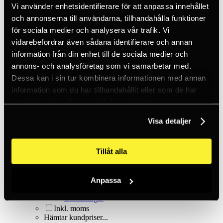
Kilar & pitonger
Vi använder enhetsidentifierare för att anpassa innehållet
Klätterhjälmar
och annonserna till användarna, tillhandahålla funktioner
Klätterpaket
Klätterselar
för sociala medier och analysera vår trafik. Vi
Kläder
vidarebefordrar även sådana identifierare och annan
Krita
information från din enhet till de sociala medier och
Lampor
Positioneringsslingor
annons- och analysföretag som vi samarbetar med.
Quickdraws
Dessa kan i sin tur kombinera informationen med annan
Rep
information som du har tillhandahållit eller som de har
Repbromsar
Slingor
samlat in när du har använt deras tjänster.
Via Ferrata
Äventyrspark
Visa detaljer
Outlet
Lampor
Pannlampor
Tillåt alla
Ficklampor
Mikrolampor
Tactical
Anpassa
C2 Tactical
Utrustning
Utbildningar
Inkl. moms
Hämtar kundpriser...