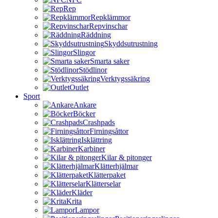
Rep
Repklämmor
Repvinschar
Räddning
Skyddsutrustning
Slingor
Smarta saker
Stödlinor
Verktygssäkring
Outlet
Sport
Ankare
Böcker
Crashpads
Firningsåttor
Isklättring
Karbiner
Kilar & pitonger
Klätterhjälmar
Klätterpaket
Klätterselar
Kläder
Krita
Lampor