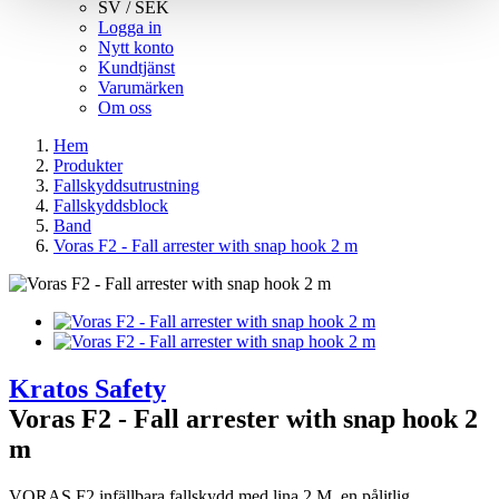
SV / SEK
Logga in
Nytt konto
Kundtjänst
Varumärken
Om oss
Hem
Produkter
Fallskyddsutrustning
Fallskyddsblock
Band
Voras F2 - Fall arrester with snap hook 2 m
Kratos Safety
Voras F2 - Fall arrester with snap hook 2
m
VORAS F2 infällbara fallskydd med lina 2 M, en pålitlig