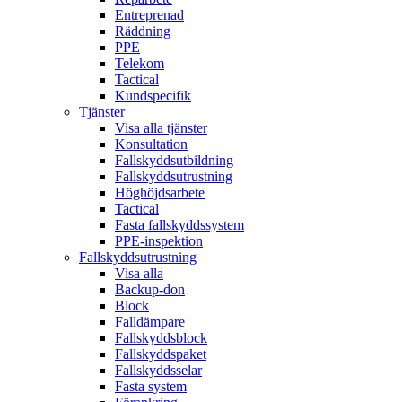
Entreprenad
Räddning
PPE
Telekom
Tactical
Kundspecifik
Tjänster
Visa alla tjänster
Konsultation
Fallskyddsutbildning
Fallskyddsutrustning
Höghöjdsarbete
Tactical
Fasta fallskyddssystem
PPE-inspektion
Fallskyddsutrustning
Visa alla
Backup-don
Block
Falldämpare
Fallskyddsblock
Fallskyddspaket
Fallskyddsselar
Fasta system