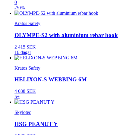
0
-30%
Kratos Safety
OLYMPE-S2 with aluminium rebar hook
2 415 SEK
16 dagar
Kratos Safety
HELIXON-S WEBBING 6M
4 038 SEK
5+
Skylotec
HSG PEANUT Y