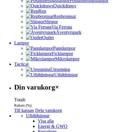
Positioneringsslingor
Quickdraws
Rep
Repbromsar
Slingor
Via Ferrata
Äventyrspark
Outlet
Lampor
Pannlampor
Ficklampor
Mikrolampor
Tactical
Utrustning
Utbildningar
Varukorg
Din varukorg
×
Totalt:
Rabatt (
%):
Till kassan
Dela varukorg
Menu
Utbildningar
Visa alla
Energi & GWO
Reparbete