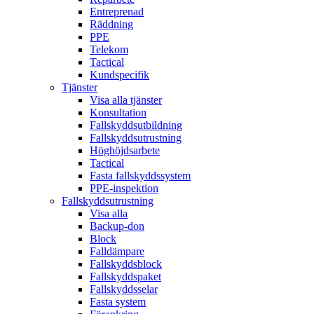
Entreprenad
Räddning
PPE
Telekom
Tactical
Kundspecifik
Tjänster
Visa alla tjänster
Konsultation
Fallskyddsutbildning
Fallskyddsutrustning
Höghöjdsarbete
Tactical
Fasta fallskyddssystem
PPE-inspektion
Fallskyddsutrustning
Visa alla
Backup-don
Block
Falldämpare
Fallskyddsblock
Fallskyddspaket
Fallskyddsselar
Fasta system