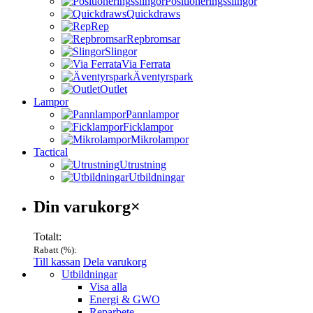
Positioneringsslingor
Quickdraws
Rep
Repbromsar
Slingor
Via Ferrata
Äventyrspark
Outlet
Lampor
Pannlampor
Ficklampor
Mikrolampor
Tactical
Utrustning
Utbildningar
Varukorg
Din varukorg
×
Totalt:
Rabatt (
%):
Till kassan
Dela varukorg
Menu
Utbildningar
Visa alla
Energi & GWO
Reparbete