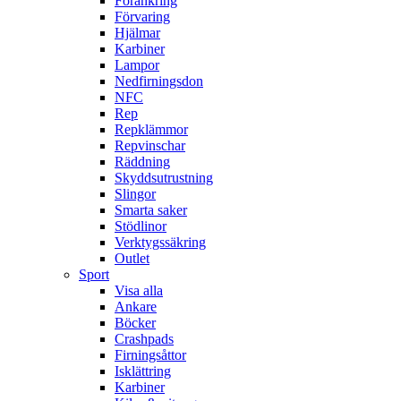
Förankring
Förvaring
Hjälmar
Karbiner
Lampor
Nedfirningsdon
NFC
Rep
Repklämmor
Repvinschar
Räddning
Skyddsutrustning
Slingor
Smarta saker
Stödlinor
Verktygssäkring
Outlet
Sport
Visa alla
Ankare
Böcker
Crashpads
Firningsåttor
Isklättring
Karbiner