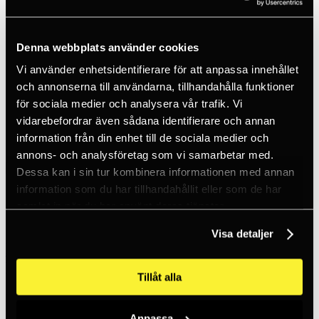
SV / SEK
Logga in
Nytt konto
Kundtjänst
Denna webbplats använder cookies
Varumärken
Om oss
Vi använder enhetsidentifierare för att anpassa innehållet
och annonserna till användarna, tillhandahålla funktioner
Hem
för sociala medier och analysera vår trafik. Vi
Produkter
Pannlampor och ficklampor
vidarebefordrar även sådana identifierare och annan
Tillbehör Pannlampor
information från din enhet till de sociala medier och
Battery 106 Wh
annons- och analysföretag som vi samarbetar med.
Dessa kan i sin tur kombinera informationen med annan
information som du har tillhandahållit eller som de har
samlat in när du har använt deras tjänster.
Visa detaljer
LEDX Lights
Battery 106 Wh
Tillåt alla
Batteri till Cobra G4, Mamba G4 samt Snok (ej LX Connector).
Anpassa