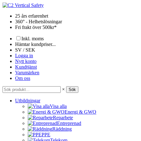
Hoppa
till
25 års erfarenhet
innehåll
360° - Helhetslösningar
Fri frakt över 500kr*
Inkl. moms
Hämtar kundpriser...
SV / SEK
Logga in
Nytt konto
Kundtjänst
Varumärken
Om oss
×
Sök
Utbildningar
Visa alla
Energi & GWO
Reparbete
Entreprenad
Räddning
PPE
Telekom