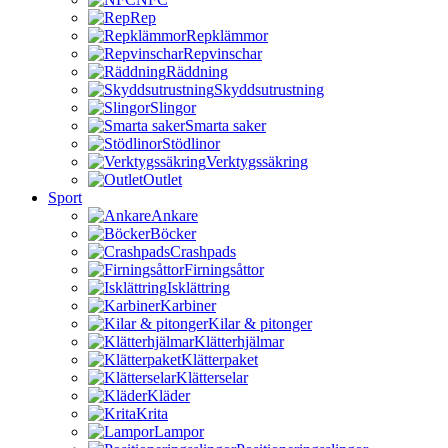
Rep
Repklämmor
Repvinschar
Räddning
Skyddsutrustning
Slingor
Smarta saker
Stödlinor
Verktygssäkring
Outlet
Sport
Ankare
Böcker
Crashpads
Firningsåttor
Isklättring
Karbiner
Kilar & pitonger
Klätterhjälmar
Klätterpaket
Klätterselar
Kläder
Krita
Lampor