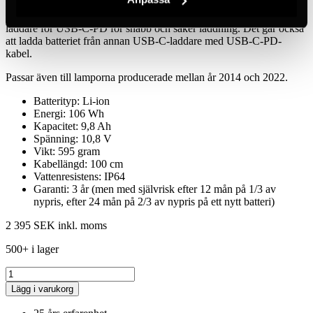
Batteriet är försedd med batteriindikator med LED-indikering i fem
steg, det laddas med USB-C-PD. Komplettera med LEDX Lights
laddare för USB-C-PD för snabb och säker laddning. Det går också
att ladda batteriet från annan USB-C-laddare med USB-C-PD-
kabel.
Passar även till lamporna producerade mellan år 2014 och 2022.
Batterityp: Li-ion
Energi: 106 Wh
Kapacitet: 9,8 Ah
Spänning: 10,8 V
Vikt: 595 gram
Kabellängd: 100 cm
Vattenresistens: IP64
Garanti: 3 år (men med självrisk efter 12 mån på 1/3 av
nypris, efter 24 mån på 2/3 av nypris på ett nytt batteri)
2 395 SEK
inkl. moms
500+ i lager
Lägg i varukorg