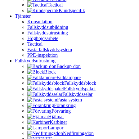
Tactical
Kundspecifik
Tjänster
Konsultation
Fallskyddsutbildning
Fallskyddsutrustning
Höghöjdsarbete
Tactical
Fasta fallskyddssystem
PPE-inspektion
Fallskyddsutrustning
Backup-don
Block
Falldämpare
Fallskyddsblock
Fallskyddspaket
Fallskyddsselar
Fasta system
Förankring
Förvaring
Hjälmar
Karbiner
Lampor
Nedfirningsdon
NFC