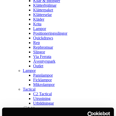
Kilar & pitonger
Klätterhjälmar
Klätterpaket
Klätterselar
Kläder
Krita
Lampor
Positioneringsslingor
Quickdraws
Rep
Repbromsar
Slingor
Via Ferrata
Äventyrspark
Outlet
Lampor
Pannlampor
Ficklampor
Mikrolampor
Tactical
C2 Tactical
Utrustning
Utbildningar
Inkl. moms
Hämtar kundpriser...