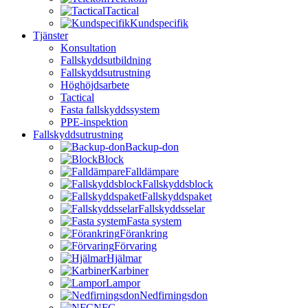
Tactical
Kundspecifik
Tjänster
Konsultation
Fallskyddsutbildning
Fallskyddsutrustning
Höghöjdsarbete
Tactical
Fasta fallskyddssystem
PPE-inspektion
Fallskyddsutrustning
Backup-don
Block
Falldämpare
Fallskyddsblock
Fallskyddspaket
Fallskyddsselar
Fasta system
Förankring
Förvaring
Hjälmar
Karbiner
Lampor
Nedfirningsdon
NFC