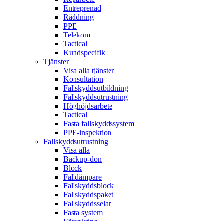
Entreprenad
Räddning
PPE
Telekom
Tactical
Kundspecifik
Tjänster
Visa alla tjänster
Konsultation
Fallskyddsutbildning
Fallskyddsutrustning
Höghöjdsarbete
Tactical
Fasta fallskyddssystem
PPE-inspektion
Fallskyddsutrustning
Visa alla
Backup-don
Block
Falldämpare
Fallskyddsblock
Fallskyddspaket
Fallskyddsselar
Fasta system