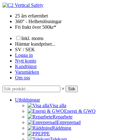
Hoppa
till
25 års erfarenhet
innehåll
360° - Helhetslösningar
Fri frakt över 500kr*
Inkl. moms
Hämtar kundpriser...
SV / SEK
Logga in
Nytt konto
Kundtjänst
Varumärken
Om oss
×
Sök
Utbildningar
Visa alla
Energi & GWO
Reparbete
Entreprenad
Räddning
PPE
Telekom