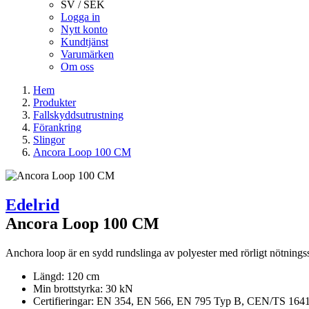
SV / SEK
Logga in
Nytt konto
Kundtjänst
Varumärken
Om oss
Hem
Produkter
Fallskyddsutrustning
Förankring
Slingor
Ancora Loop 100 CM
Edelrid
Ancora Loop 100 CM
Anchora loop är en sydd rundslinga av polyester med rörligt nötnings
Längd: 120 cm
Min brottstyrka: 30 kN
Certifieringar: EN 354, EN 566, EN 795 Typ B, CEN/TS 164