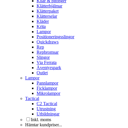
Kilar & pitonger
Klätterhjälmar
Klätterpaket
Klätterselar
Kläder
Krita
Lampor
Positioneringsslingor
Quickdraws
Rep
Repbromsar
Slingor
Via Ferrata
Äventyrspark
Outlet
Lampor
Pannlampor
Ficklampor
Mikrolampor
Tactical
C2 Tactical
Utrustning
Utbildningar
Inkl. moms
Hämtar kundpriser...