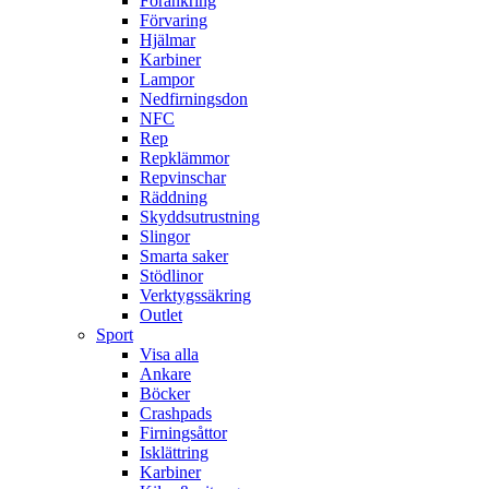
Förankring
Förvaring
Hjälmar
Karbiner
Lampor
Nedfirningsdon
NFC
Rep
Repklämmor
Repvinschar
Räddning
Skyddsutrustning
Slingor
Smarta saker
Stödlinor
Verktygssäkring
Outlet
Sport
Visa alla
Ankare
Böcker
Crashpads
Firningsåttor
Isklättring
Karbiner