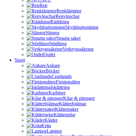
Rep
Repklämmor
Repvinschar
Räddning
Skyddsutrustning
Slingor
Smarta saker
Stödlinor
Verktygssäkring
Outlet
Sport
Ankare
Böcker
Crashpads
Firningsåttor
Isklättring
Karbiner
Kilar & pitonger
Klätterhjälmar
Klätterpaket
Klätterselar
Kläder
Krita
Lampor