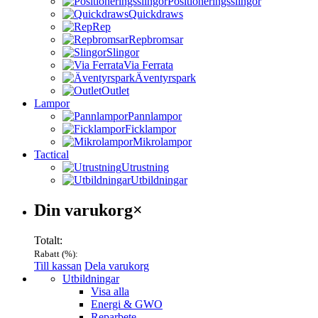
Positioneringsslingor
Quickdraws
Rep
Repbromsar
Slingor
Via Ferrata
Äventyrspark
Outlet
Lampor
Pannlampor
Ficklampor
Mikrolampor
Tactical
Utrustning
Utbildningar
Varukorg
Din varukorg
×
Totalt:
Rabatt (
%):
Till kassan
Dela varukorg
Menu
Utbildningar
Visa alla
Energi & GWO
Reparbete