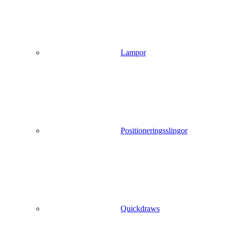
Lampor
Positioneringsslingor
Quickdraws