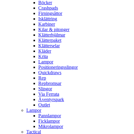
Böcker
Crashpads
Firningsåttor
Isklättring
Karbiner
Kilar & pitonger
Klätterhjälmar
Klätterpaket
Klätterselar
Kläder
Krita
Lampor
Positioneringsslingor
Quickdraws
Rep
Repbromsar
Slingor
Via Ferrata
Äventyrspark
Outlet
Lampor
Pannlampor
Ficklampor
Mikrolampor
Tactical