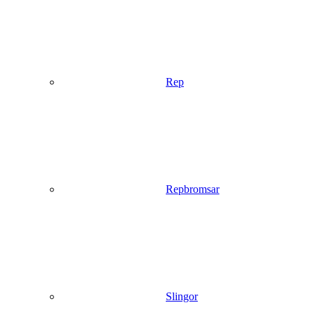
Rep
Repbromsar
Slingor