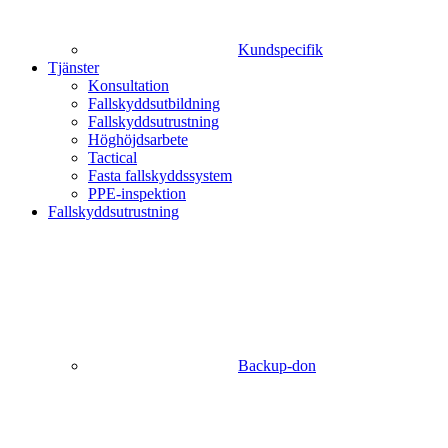
Kundspecifik
Tjänster
Konsultation
Fallskyddsutbildning
Fallskyddsutrustning
Höghöjdsarbete
Tactical
Fasta fallskyddssystem
PPE-inspektion
Fallskyddsutrustning
Backup-don