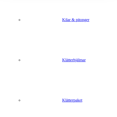
Kilar & pitonger
Klätterhjälmar
Klätterpaket