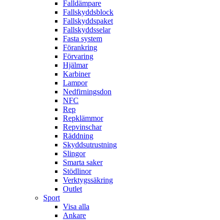
Falldämpare
Fallskyddsblock
Fallskyddspaket
Fallskyddsselar
Fasta system
Förankring
Förvaring
Hjälmar
Karbiner
Lampor
Nedfirningsdon
NFC
Rep
Repklämmor
Repvinschar
Räddning
Skyddsutrustning
Slingor
Smarta saker
Stödlinor
Verktygssäkring
Outlet
Sport
Visa alla
Ankare