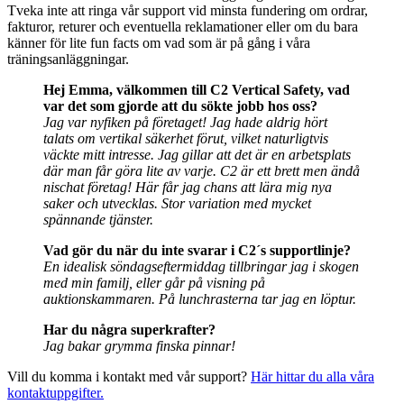
Tveka inte att ringa vår support vid minsta fundering om ordrar,
fakturor, returer och eventuella reklamationer eller om du bara
känner för lite fun facts om vad som är på gång i våra
träningsanläggningar.
Hej Emma, välkommen till C2 Vertical Safety, vad
var det som gjorde att du sökte jobb hos oss?
Jag var nyfiken på företaget! Jag hade aldrig hört
talats om vertikal säkerhet förut, vilket naturligtvis
väckte mitt intresse. Jag gillar att det är en arbetsplats
där man får göra lite av varje. C2 är ett brett men ändå
nischat företag! Här får jag chans att lära mig nya
saker och utvecklas. Stor variation med mycket
spännande tjänster.
Vad gör du när du inte svarar i C2´s supportlinje?
En idealisk söndagseftermiddag tillbringar jag i skogen
med min familj, eller går på visning på
auktionskammaren. På lunchrasterna tar jag en löptur.
Har du några superkrafter?
Jag bakar grymma finska pinnar!
Vill du komma i kontakt med vår support?
Här hittar du alla våra
kontaktuppgifter.