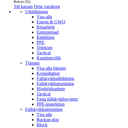
Rabatt (
%):
Till kassan
Dela varukorg
Menu
Utbildningar
Visa alla
Energi & GWO
Reparbete
Entreprenad
Räddning
PPE
Telekom
Tactical
Kundspecifik
Tjänster
Visa alla tjänster
Konsultation
Fallskyddsutbildning
Fallskyddsutrustning
Höghöjdsarbete
Tactical
Fasta fallskyddssystem
PPE-inspektion
Fallskyddsutrustning
Visa alla
Backup-don
Block