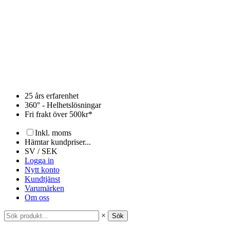
Hoppa
till
innehåll
25 års erfarenhet
360° - Helhetslösningar
Fri frakt över 500kr*
Inkl. moms
Hämtar kundpriser...
SV / SEK
Logga in
Nytt konto
Kundtjänst
Varumärken
Om oss
×
Sök