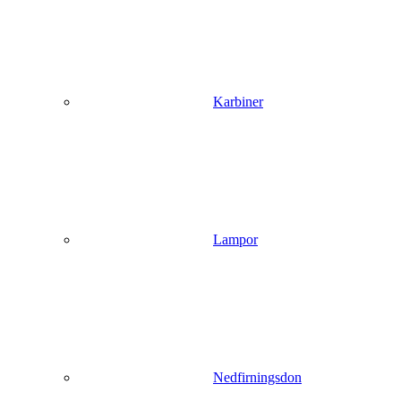
Karbiner
Lampor
Nedfirningsdon