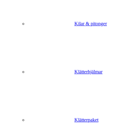
Kilar & pitonger
Klätterhjälmar
Klätterpaket