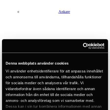
Ankare
Böcker
Denna webbplats använder cookies
Vi använder enhetsidentifierare för att anpassa innehållet
och annonserna till användarna, tillhandahålla funktioner
för sociala medier och analysera vår trafik. Vi
Crashpads
vidarebefordrar även sådana identifierare och annan
information från din enhet till de sociala medier och
annons- och analysföretag som vi samarbetar med.
Dessa kan i sin tur kombinera informationen med annan