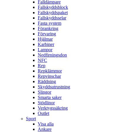
Falldämpare
Fallskyddsblock
Fallskyddspaket
Fallskyddsselar
Fasta system
Förankring
Förvaring
Hjälmar
Karbiner
Lampor
Nedfirningsdon
NFC
Rep
Repklämmor
Repvinschar
Räddning
Skyddsutrustning
Slingor
Smarta saker
Stödlinor
Verktygssäkring
Outlet
Sport
Visa alla
Ankare