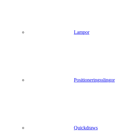
Lampor
Positioneringsslingor
Quickdraws