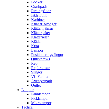
Böcker
Crashpads
Firningsåttor
Isklättring
Karbiner
Kilar & pitonger
Klätterhjälmar
Klätterpaket
Klätterselar
Kläder
Krita
Lampor
Positioneringsslingor
Quickdraws
Rep
Repbromsar
Slingor
Via Ferrata
Äventyrspark
Outlet
Lampor
Pannlampor
Ficklampor
Mikrolampor
Tactical