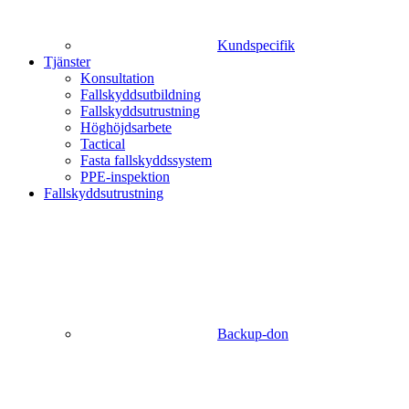
Kundspecifik
Tjänster
Konsultation
Fallskyddsutbildning
Fallskyddsutrustning
Höghöjdsarbete
Tactical
Fasta fallskyddssystem
PPE-inspektion
Fallskyddsutrustning
Backup-don