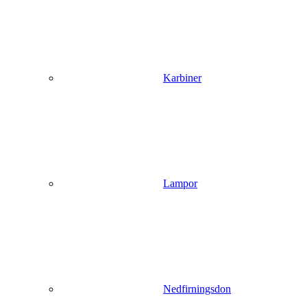
Karbiner
Lampor
Nedfirningsdon