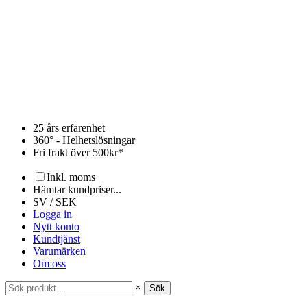
Hoppa
till
innehåll
25 års erfarenhet
360° - Helhetslösningar
Fri frakt över 500kr*
Inkl. moms
Hämtar kundpriser...
SV / SEK
Logga in
Nytt konto
Kundtjänst
Varumärken
Om oss
×
Sök