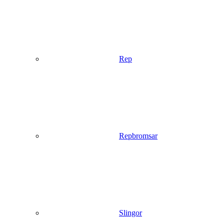
Rep
Repbromsar
Slingor