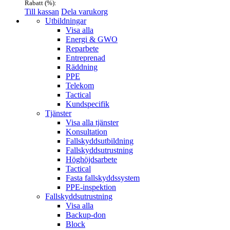
Rabatt (
%):
Till kassan
Dela varukorg
Menu
Utbildningar
Visa alla
Energi & GWO
Reparbete
Entreprenad
Räddning
PPE
Telekom
Tactical
Kundspecifik
Tjänster
Visa alla tjänster
Konsultation
Fallskyddsutbildning
Fallskyddsutrustning
Höghöjdsarbete
Tactical
Fasta fallskyddssystem
PPE-inspektion
Fallskyddsutrustning
Visa alla
Backup-don
Block