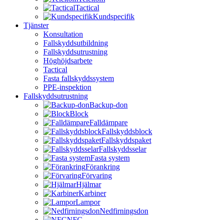
Tactical
Kundspecifik
Tjänster
Konsultation
Fallskyddsutbildning
Fallskyddsutrustning
Höghöjdsarbete
Tactical
Fasta fallskyddssystem
PPE-inspektion
Fallskyddsutrustning
Backup-don
Block
Falldämpare
Fallskyddsblock
Fallskyddspaket
Fallskyddsselar
Fasta system
Förankring
Förvaring
Hjälmar
Karbiner
Lampor
Nedfirningsdon
NFC