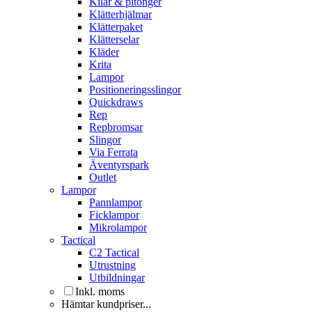
Kilar & pitonger
Klätterhjälmar
Klätterpaket
Klätterselar
Kläder
Krita
Lampor
Positioneringsslingor
Quickdraws
Rep
Repbromsar
Slingor
Via Ferrata
Äventyrspark
Outlet
Lampor
Pannlampor
Ficklampor
Mikrolampor
Tactical
C2 Tactical
Utrustning
Utbildningar
Inkl. moms
Hämtar kundpriser...