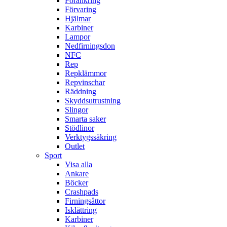
Förankring
Förvaring
Hjälmar
Karbiner
Lampor
Nedfirningsdon
NFC
Rep
Repklämmor
Repvinschar
Räddning
Skyddsutrustning
Slingor
Smarta saker
Stödlinor
Verktygssäkring
Outlet
Sport
Visa alla
Ankare
Böcker
Crashpads
Firningsåttor
Isklättring
Karbiner