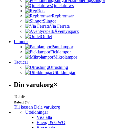
Positioneringsslingor
Quickdraws
Rep
Repbromsar
Slingor
Via Ferrata
Äventyrspark
Outlet
Lampor
Pannlampor
Ficklampor
Mikrolampor
Tactical
Utrustning
Utbildningar
Varukorg
Din varukorg
×
Totalt:
Rabatt (
%):
Till kassan
Dela varukorg
Menu
Utbildningar
Visa alla
Energi & GWO
Reparbete