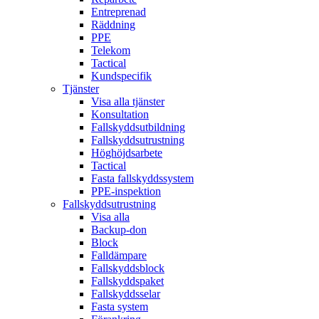
Entreprenad
Räddning
PPE
Telekom
Tactical
Kundspecifik
Tjänster
Visa alla tjänster
Konsultation
Fallskyddsutbildning
Fallskyddsutrustning
Höghöjdsarbete
Tactical
Fasta fallskyddssystem
PPE-inspektion
Fallskyddsutrustning
Visa alla
Backup-don
Block
Falldämpare
Fallskyddsblock
Fallskyddspaket
Fallskyddsselar
Fasta system