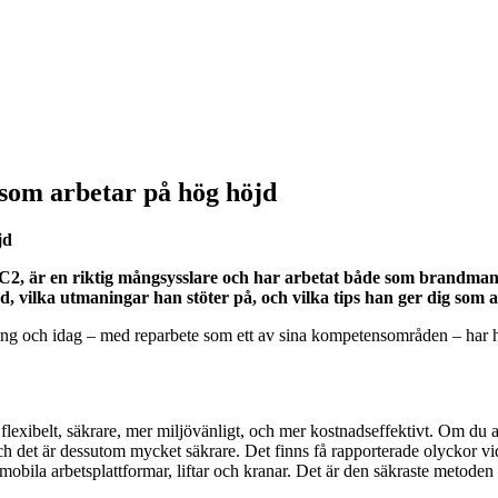
g som arbetar på hög höjd
jd
 C2, är en riktig mångsysslare och har arbetat både som brandman
, vilka utmaningar han stöter på, och vilka tips han ger dig som 
ttring och idag – med reparbete som ett av sina kompetensområden – har
e flexibelt, säkrare, mer miljövänligt, och mer kostnadseffektivt. Om du
ch det är dessutom mycket säkrare. Det finns få rapporterade olyckor vid 
, mobila arbetsplattformar, liftar och kranar. Det är den säkraste metode