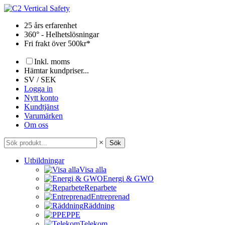
Hoppa
till
25 års erfarenhet
innehåll
360° - Helhetslösningar
Fri frakt över 500kr*
Inkl. moms
Hämtar kundpriser...
SV / SEK
Logga in
Nytt konto
Kundtjänst
Varumärken
Om oss
×
Sök
Utbildningar
Visa alla
Energi & GWO
Reparbete
Entreprenad
Räddning
PPE
Telekom