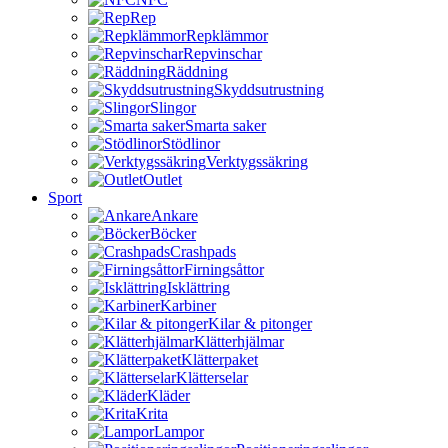
Rep
Repklämmor
Repvinschar
Räddning
Skyddsutrustning
Slingor
Smarta saker
Stödlinor
Verktygssäkring
Outlet
Sport
Ankare
Böcker
Crashpads
Firningsåttor
Isklättring
Karbiner
Kilar & pitonger
Klätterhjälmar
Klätterpaket
Klätterselar
Kläder
Krita
Lampor