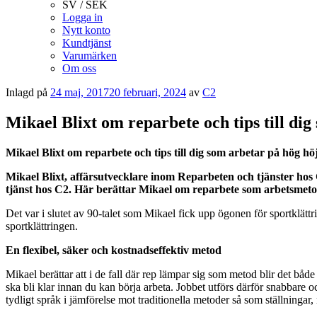
SV / SEK
Logga in
Nytt konto
Kundtjänst
Varumärken
Om oss
Inlagd på
24 maj, 2017
20 februari, 2024
av
C2
Mikael Blixt om reparbete och tips till di
Mikael Blixt om reparbete och tips till dig som arbetar på hög hö
Mikael Blixt, affärsutvecklare inom Reparbeten och tjänster hos
tjänst hos C2. Här berättar Mikael om reparbete som arbetsmetod
Det var i slutet av 90-talet som Mikael fick upp ögonen för sportklä
sportklättringen.
En flexibel, säker och kostnadseffektiv metod
Mikael berättar att i de fall där rep lämpar sig som metod blir det båd
ska bli klar innan du kan börja arbeta. Jobbet utförs därför snabbare o
tydligt språk i jämförelse mot traditionella metoder så som ställningar